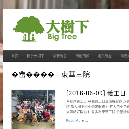
首頁
關於大樹下
最新消息
活動回顧
毛孩新星
助養
�峹���� - 東華三院
[2018-06-09] 義工日
星期六義工日 今個義工日真係好感謝 班
啦 為大樹下班小朋友服務 仲有大包小包
大帝話好開心 仲有多謝東華三院 余墨綠
Read More →